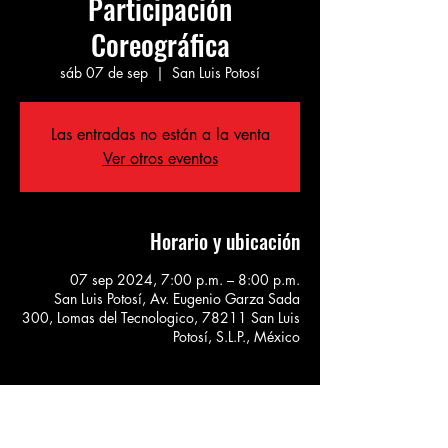
Participación
Coreográfica
sáb 07 de sep
  |  
San Luis Potosí
Las entradas no están a la venta
Ver otros eventos
Horario y ubicación
07 sep 2024, 7:00 p.m. – 8:00 p.m.
San Luis Potosí, Av. Eugenio Garza Sada
300, Lomas del Tecnologico, 78211 San Luis
Potosí, S.L.P., México
Acerca del evento
Participación de la Compañía con un 